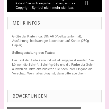
Sobald Sie sich registiert haben, ist das
Copyright-Symbol nicht mehr sichtbar.
MEHR INFOS
Größe der Karten: ca. DIN A6 (Postkartenformat),
Ausführung: hochwertiger Laserdruck auf Karton (250g-
Papier).
Selbstgestaltung des Textes:
Der Text der Karte kann individuell angepasst werden. Sie
können die
Schrift
,
Schriftgröße
und die
Farbe
der Schrift
auswählen. Bitte aktualisieren Sie nach Ihrer Eingabe die
Vorschau. Wenn alles okay ist, dann bitte
speichern
.
BEWERTUNGEN