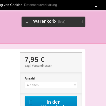
Währung :
EUR
Anmelden
ng von Cookies.
Datenschutzerklärung
Warenkorb
(leer)
7,95 €
zzgl. Versandkosten
Anzahl
In den