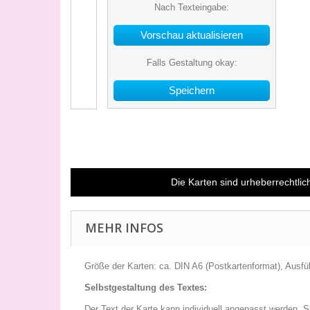
Nach Texteingabe:
Falls Gestaltung okay:
Speichern
Die Karten sind urheberrechtlich
MEHR INFOS
Größe der Karten: ca. DIN A6 (Postkartenformat), Ausfü
Selbstgestaltung des Textes:
Der Text der Karte kann individuell angepasst werden. 