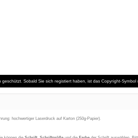
 geschützt. Sobald Sie sich registiert haben, ist das Copyright-Symbol 
hrung: hochwertiger Laserdruck auf Karton (250g-Papier).
Sie können die
Schrift
,
Schriftgröße
und die
Farbe
der Schrift auswählen. Bit