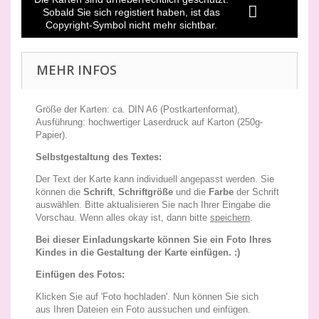
Sobald Sie sich registiert haben, ist das
Copyright-Symbol nicht mehr sichtbar.
MEHR INFOS
Größe der Karten: ca. DIN A6 (Postkartenformat),
Ausführung: hochwertiger Laserdruck auf Karton (250g-
Papier).
Selbstgestaltung des Textes:
Der Text der Karte kann individuell angepasst werden. Sie
können die
Schrift
,
Schriftgröße
und die
Farbe
der Schrift
auswählen. Bitte aktualisieren Sie nach Ihrer Eingabe die
Vorschau. Wenn alles okay ist, dann bitte
speichern
.
Bei dieser Einladungskarte können Sie ein Foto Ihres
Kindes in die Gestaltung der Karte einfügen. :)
Einfügen des Fotos:
Klicken Sie auf 'Foto hochladen'. Nun können Sie sich
aus Ihren Dateien ein Foto aussuchen und einfügen.