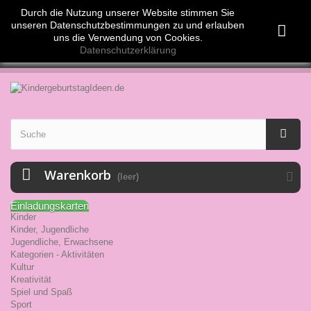
Währung :
EUR
Durch die Nutzung unserer Website stimmen Sie
Anmelden
Euro (EUR)
unseren Datenschutzbestimmungen zu und erlauben
Swiss Franc (CHF)
uns die Verwendung von Cookies.
Datenschutzerklärung
Warenkorb
(leer)
Einladungskarten
Kinder
Kinder, Jugendliche
Jugendliche, Erwachsene
Kategorien - Aktivitäten
Kultur
Kreativität
Spiel und Spaß
Sport