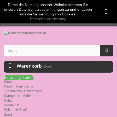
Währung :
EUR
Durch die Nutzung unserer Website stimmen Sie
Anmelden
Euro (EUR)
unseren Datenschutzbestimmungen zu und erlauben
Swiss Franc (CHF)
uns die Verwendung von Cookies.
Datenschutzerklärung
Warenkorb
(leer)
Einladungskarten
Kinder
Kinder, Jugendliche
Jugendliche, Erwachsene
Kategorien - Aktivitäten
Kultur
Kreativität
Spiel und Spaß
Sport