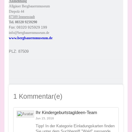
Anmeldung
Allgäuer Bergbauernmuseum
Diepolz 44
87509 Immenstadt
Tel. 08320 9259290
Fax: 08320 925929 199
info@bergbauernmuseum.de
www.bergbauernmuseum.de
PLZ: 87509
1 Kommentar(e)
Ihr KindergeburtstagIdeen-Team
Jun 15, 2016
Tipp! In der Kategorie Einladungskarten finden
Sie unter dem Suchbegriff "Wald" passende